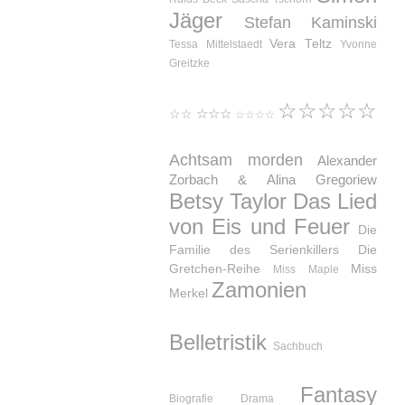
Jäger
Stefan Kaminski
Vera Teltz
Tessa Mittelstaedt
Yvonne
Greitzke
☆☆☆☆☆
☆☆☆
☆☆
☆☆☆☆
Achtsam morden
Alexander
Zorbach & Alina Gregoriew
Betsy Taylor
Das Lied
von Eis und Feuer
Die
Familie des Serienkillers
Die
Gretchen-Reihe
Miss
Miss Maple
Zamonien
Merkel
Belletristik
Sachbuch
Fantasy
Biografie
Drama