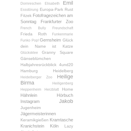
Emil
Dornreschen
Elisabeth
Europa-Park Rust
Essstörung
Fotofragezeichen am
Fitzek
Sonntag
Frankfurter Zoo
French Bully
Freundschaft
Frieda Roth
Funkenmarie
Gernsheim
Glück
Funko Pop!
dein Name ist Katze
Granny Square
Glücksklee
Gänseblümchen
Halbjahresrückblick 4und20
Hamburg
Heidelberg
Heilige
Heidelberger Zoo
Birma
Heiligenberg
Home
Heppenheim
Herzblatt
Hähnlein
Hörbuch
Jakob
Instagram
Jugenheim
Jägermeisterinnen
Kramtasche
Keramikgießen
Kranichstein
Köln
Lazy