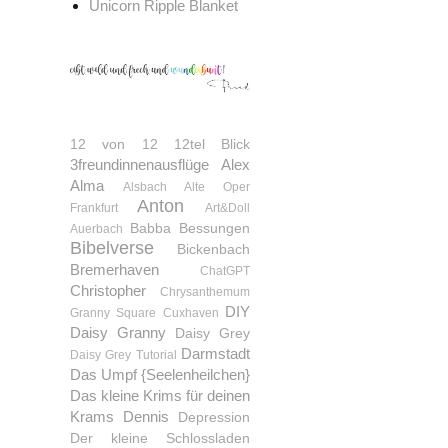
Unicorn Ripple Blanket
12 von 12
12tel Blick
3freundinnenausflüge
Alex
Alma
Alsbach
Alte Oper
Anton
Frankfurt
Art&Doll
Babba
Bessungen
Auerbach
Bibelverse
Bickenbach
Bremerhaven
ChatGPT
Christopher
Chrysanthemum
DIY
Granny Square
Cuxhaven
Daisy Granny
Daisy Grey
Darmstadt
Daisy Grey Tutorial
Das Umpf {Seelenheilchen}
Das kleine Krims für deinen
Krams
Dennis
Depression
Der kleine Schlossladen