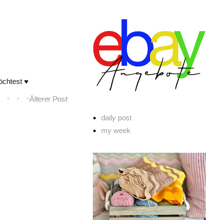
öchtest ♥
Älterer Post
daily post
my week