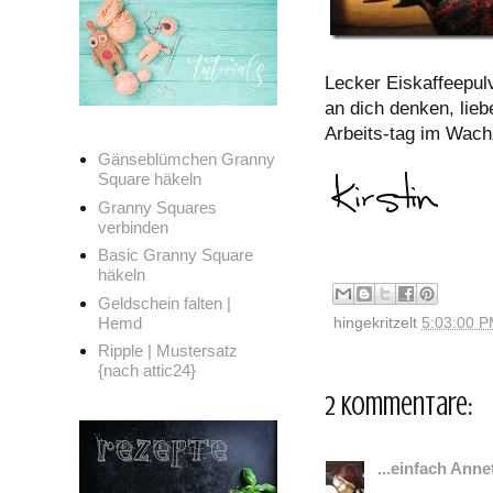
Lecker Eiskaffeepu
an dich denken, lie
Arbeits-tag im Wac
Gänseblümchen Granny
Square häkeln
Granny Squares
verbinden
Basic Granny Square
häkeln
Geldschein falten |
Hemd
hingekritzelt
5:03:00 
Ripple | Mustersatz
{nach attic24}
2 Kommentare:
...einfach Annet