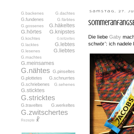
Samstag, 27. Ju
G.backenes
G.dachtes
G.fundenes
G.färbtes
Sommeranfangsb
G.häkeltes
G.gossenes
G.hörtes
G.knipstes
Die liebe
Gaby
macht
G.kochtes
G.kritzeltes
schwör’: ich nadele 
G.lebtes
G.lacktes
G.liebtes
G.lesenes
G.machtes
G.meinsames
G.nähtes
G.pinseltes
G.plottetes
G.schnurrtes
G.schriebenes
G.sehenes
G.sticktes
G.stricktes
G.traveltes
G.werkeltes
G.zwitschertes
☧
Rezepte