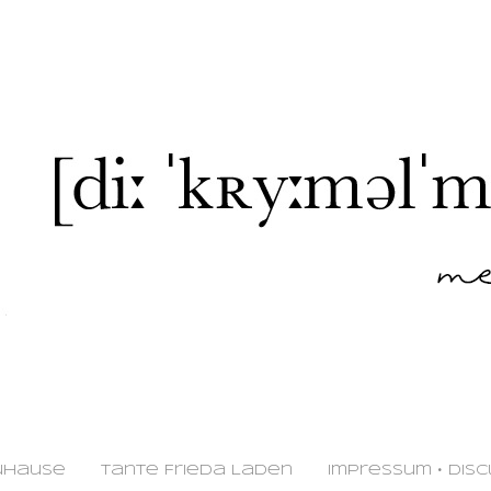
uhause
Tante Frieda Laden
Impressum • Disc