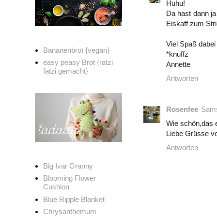
Huhu!
Da hast dann ja
Eiskaff zum St
Viel Spaß dabei 
Bananenbrot {vegan}
*knuffz
easy peasy Brot {ratzi
Annette
fatzi gemacht}
Antworten
Rosenfee
Sams
Wie schön,das e
Liebe Grüsse vo
Antworten
Big Ivar Granny
Blooming Flower
Cushion
Blue Ripple Blanket
Chrysanthemum