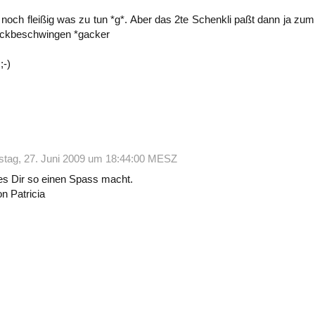
 noch fleißig was zu tun *g*. Aber das 2te Schenkli paßt dann ja zu
rickbeschwingen *gacker
;-)
tag, 27. Juni 2009 um 18:44:00 MESZ
s Dir so einen Spass macht.
n Patricia