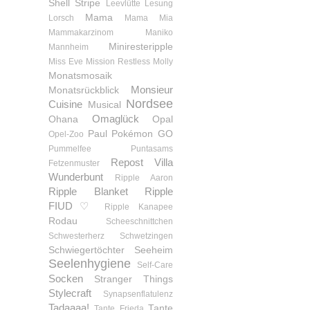
Shell Stripe
Leevlütte
Lesung
Mama
Lorsch
Mama Mia
Mammakarzinom
Maniko
Miniresteripple
Mannheim
Miss Eve
Mission Restless
Molly
Monatsmosaik
Monsieur
Monatsrückblick
Nordsee
Cuisine
Musical
Omaglück
Ohana
Opal
Paul
Pokémon GO
Opel-Zoo
Pummelfee
Puntasams
Repost Villa
Fetzenmuster
Wunderbunt
Ripple Aaron
Ripple Blanket
Ripple
FIUD♡
Ripple Kanapee
Rodau
Scheeschnittchen
Schwesterherz
Schwetzingen
Schwiegertöchter
Seeheim
Seelenhygiene
Self-Care
Socken
Stranger Things
Stylecraft
Synapsenflatulenz
Tadaaaa!
Tante
Tante Frieda