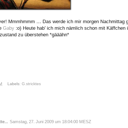
lver! Mmmhmmm … Das werde ich mir morgen Nachmittag g
be
Gaby
:o) Heute hab’ ich mich nämlich schon mit Käffchen ü
hzustand zu überstehen *gääähn*
PM
Labels:
G.stricktes
te...
Samstag, 27. Juni 2009 um 18:04:00 MESZ