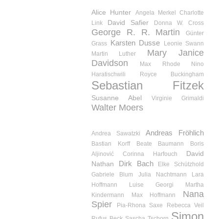
Alice Hunter
Angela Merkel
Charlotte
David Safier
Link
Donna W. Cross
George R. R. Martin
Günter
Karsten Dusse
Grass
Leonie Swann
Mary Janice
Martin Luther
Davidson
Max Rhode
Nino
Haratischwili
Royce Buckingham
Sebastian Fitzek
Susanne Abel
Virginie Grimaldi
Walter Moers
Andreas Fröhlich
Andrea Sawatzki
Bastian Korff
Beate Baumann
Boris
David
Aljinović
Corinna Harfouch
Dirk Bach
Nathan
Elke Schützhold
Gabriele Blum
Julia Nachtmann
Lara
Hoffmann
Luise Georgi
Martha
Nana
Kindermann
Max Hoffmann
Spier
Pia-Rhona Saxe
Rebecca Veil
Simon
Rufus Beck
Sascha Tschorn